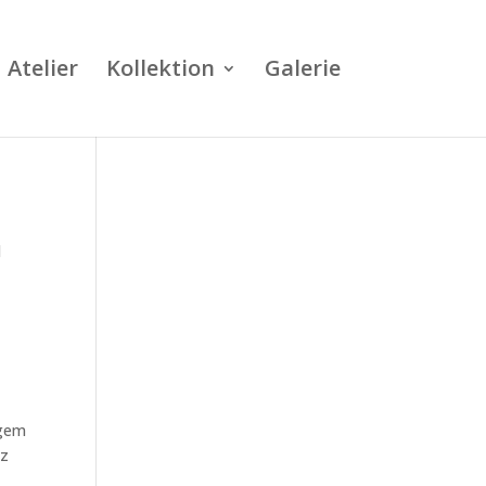
Atelier
Kollektion
Galerie
d
igem
tz